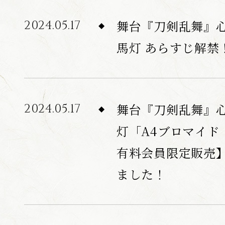
舞台『刀剣乱舞』心
2024.05.17
馬灯 あらすじ解禁
舞台『刀剣乱舞』
2024.05.17
灯「A4ブロマイド
有料会員限定販売
ました！