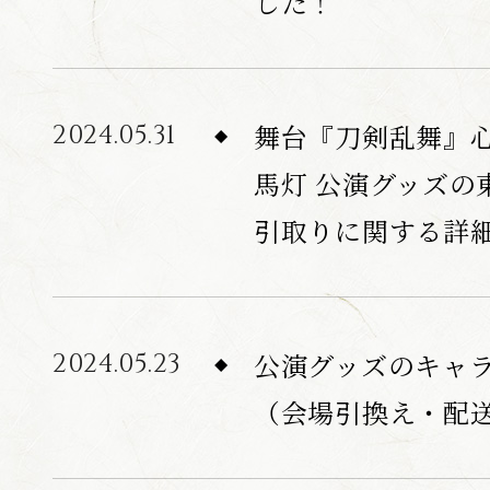
した！
舞台『刀剣乱舞』心
2024.05.31
馬灯 公演グッズの
引取りに関する詳
公演グッズのキャ
2024.05.23
（会場引換え・配