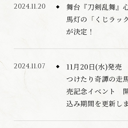
舞台『刀剣乱舞』心
2024.11.20
馬灯の「くじラック
が決定！
11月20日(水)発
2024.11.07
つけたり奇譚の走馬灯 
売記念イベント 
込み期間を更新し