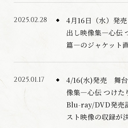
4月16日（水）発
2025.02.28
BLU-RAY / 
出し映像集—心伝 
篇—のジャケット
GOODS
4/16(水)発売 
ONDEMA
2025.01.17
像集—心伝 つけた
Blu-ray/DVD
ARCHIV
スト映像の収録が