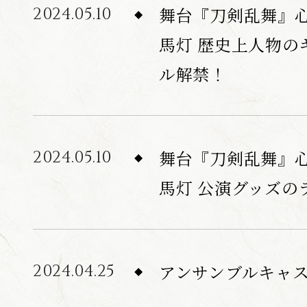
舞台『刀剣乱舞』心
2024.05.10
馬灯 歴史上人物の
ル解禁！
舞台『刀剣乱舞』心
2024.05.10
馬灯 公演グッズの
アンサンブルキャ
2024.04.25