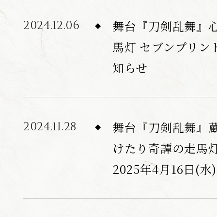
舞台『刀剣乱舞』心
2024.12.06
馬灯 セブンプリン
知らせ
舞台『刀剣乱舞』蔵
2024.11.28
けたり奇譚の走馬灯 篇
2025年4月16日(