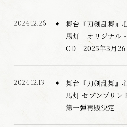
舞台『刀剣乱舞』心
2024.12.26
SHARE
馬灯 オリジナル
CD 2025年3月
F
T
a
w
c
i
e
t
b
t
o
e
o
r
舞台『刀剣乱舞』心
2024.12.13
k
s
s
h
h
馬灯 セブンプリン
a
a
r
r
e
第一弾再販決定
e