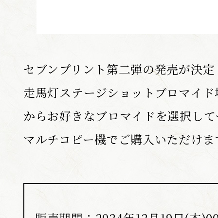
SHARE
セブンプリント第二弾の発売が決定！
F
T
走馬灯ステージショットブロマイド
a
w
c
i
e
t
からお好きなブロマイドを選択して
b
t
o
e
o
r
マルチコピー機でご購入いただけま
k
s
s
h
h
a
a
r
r
e
e
販売期間：2024年12月19日(木)00