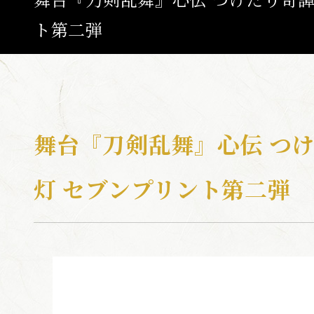
ト第二弾
ABOUT
ひでん
つき
たいよう
陽伝
月
と
太陽
と
NEWS
舞台『刀剣乱舞』心伝 つ
TOP
CALENDA
灯 セブンプリント第二弾
SCHEDULE / T
MOVIE
CAST / ST
MUSIC