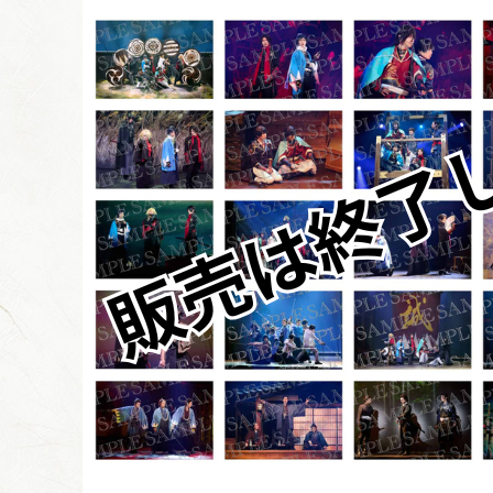
BLU-RAY / 
GOODS
ONDEMA
ARCHIV