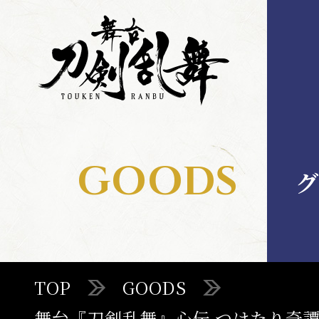
舞
舞
台
台
刀
刀
剣
剣
乱
乱
舞
舞
MENU
GOODS
グ
TOP
TOP
GOODS
STAGE
舞台『刀剣乱舞』心伝 つけたり奇譚