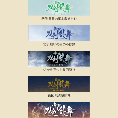
慈伝 日日の葉よ散るらむ
悲伝 結いの目の不如帰
ジョ伝 三つら星刀語り
義伝 暁の独眼竜