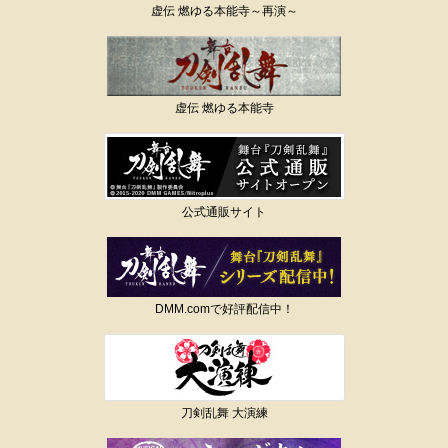
虚伝 燃ゆる本能寺～再演～
虚伝 燃ゆる本能寺
公式通販サイト
DMM.comで好評配信中！
刀剣乱舞 大演練