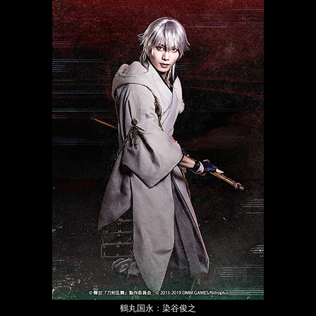
鶴丸国永：染谷俊之