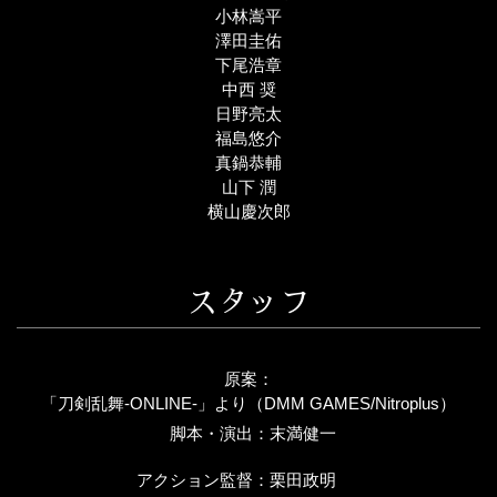
小林嵩平
澤田圭佑
下尾浩章
中西 奨
日野亮太
福島悠介
真鍋恭輔
山下 潤
横山慶次郎
スタッフ
原案：
「刀剣乱舞-ONLINE-」より（DMM GAMES/Nitroplus）
脚本・演出：
末満健一
アクション監督：
栗田政明