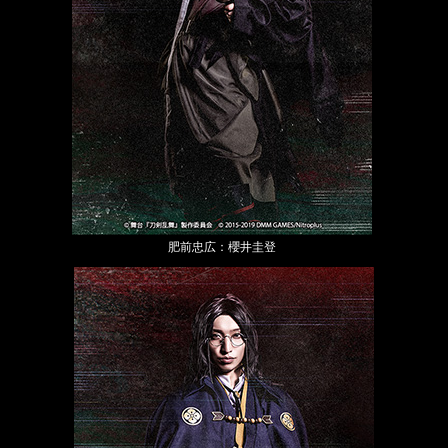
肥前忠広：櫻井圭登