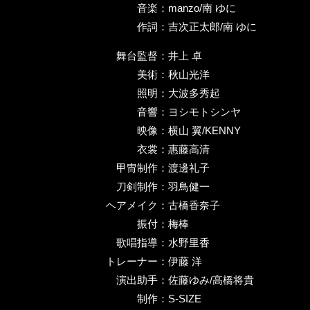
音楽：
manzo/南 ゆに
作詞：
吉次正太郎/南 ゆに
舞台監督：
井上 卓
美術：
秋山光洋
照明：
大波多秀起
音響：
ヨシモトシンヤ
映像：
横山 翼/KENNY
衣裳：
惠藤高清
甲冑制作：
渡邊礼子
刀剣制作：
羽鳥健一
ヘアメイク：
古橋香奈子
振付：
梅棒
歌唱指導：
水野里香
トレーナー：
伊藤 洋
演出助手：
佐藤ゆみ/高橋将貴
制作：
S-SIZE