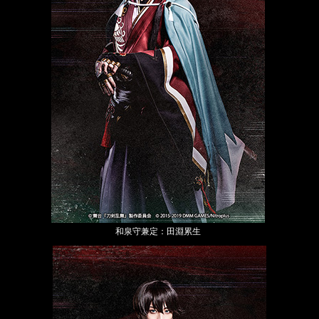
和泉守兼定：田淵累生