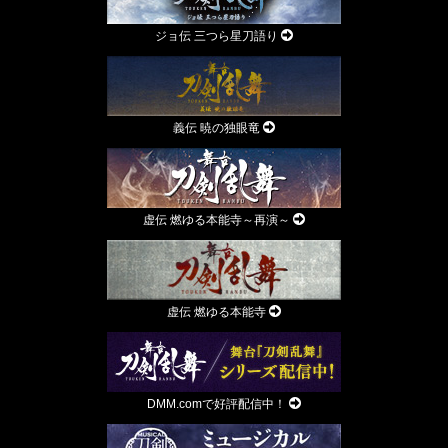
ジョ伝 三つら星刀語り
義伝 暁の独眼竜
虚伝 燃ゆる本能寺～再演～
虚伝 燃ゆる本能寺
DMM.comで好評配信中！