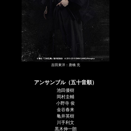
吉田東洋：唐橋 充
アンサンブル（五十音順）
池田優樹
岡村圭輔
小野寺 俊
金谷春来
亀井英樹
川手利文
黒木伸一朗