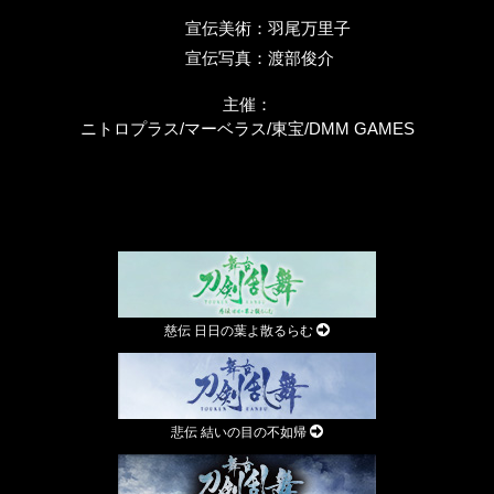
宣伝美術：
羽尾万里子
宣伝写真：
渡部俊介
主催：
ニトロプラス/マーベラス/東宝/DMM GAMES
慈伝 日日の葉よ散るらむ
悲伝 結いの目の不如帰