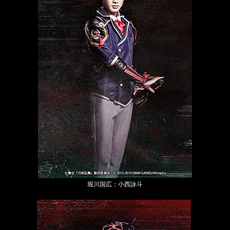
堀川国広：小西詠斗