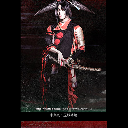
小烏丸：玉城裕規