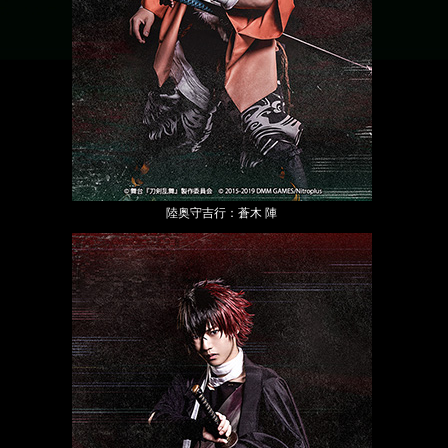
陸奥守吉行：蒼木 陣