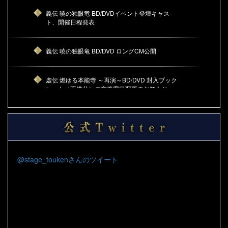
義伝 暁の独眼竜 BD/DVDイベント登壇キャス
ト、開催日程発表
義伝 暁の独眼竜 BD/DVD ロングCM公開
虚伝 燃ゆる本能寺 ～再演～BD/DVD 封入ブック
レット（不備分）の交換窓口変更のお知らせ
義伝 暁の独眼竜 ライブビューイング TOHOシネ
マズ 与次郎での上映実施決定のお知らせ
義伝 暁の独眼竜 ライブビューイング TOHOシ
@stage_toukenさんのツイート
ネマズ 与次郎での上映につきまして
蔵出し映像集BD＆DVDの購入特典クリアファイ
ルのイメージ画像を公開しました。