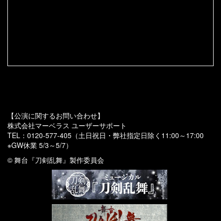
舞台『刀剣乱舞』義伝 暁の独眼竜 ライブビュー
イングCM ショートver ロングver公開！
3カ国7劇場の海外映画館に同時生中継実施決定！
舞台『刀剣乱舞』義伝 暁の独眼竜 ライブビュー
イング 追加劇場実施決定！！
舞台『刀剣乱舞』蔵出し映像集BD&DVD 特典を
公開致しました。
【公演に関するお問い合わせ】
株式会社マーベラス ユーザーサポート
TEL：0120-577-405（土日祝日・弊社指定日除く11:00～17:00
義伝 暁の独眼竜のライブビューイングに関して
※GW休業 5/3～5/7）
のお知らせ
© 舞台『刀剣乱舞』製作委員会
【舞台『刀剣乱舞』蔵出し映像集】BD&DVDパッ
ケージ画像、及び、パッケージ内ミニチュアパネ
ル画像公開！！