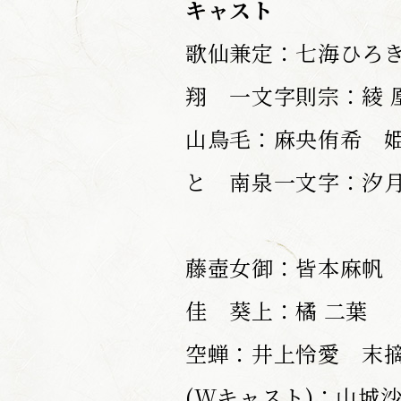
キャスト
歌仙兼定：七海ひろ
翔 一文字則宗：綾
山鳥毛：麻央侑希 
と 南泉一文字：汐
藤壺女御：皆本麻帆
佳 葵上：橘 二葉
空蝉：井上怜愛 末
(Wキャスト)：山城