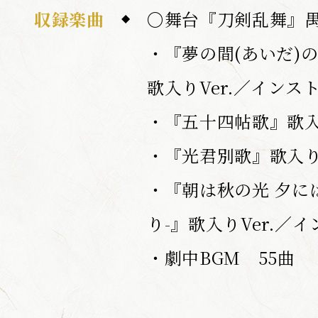
収録楽曲
〇舞台『刀剣乱舞』禺
・『夢の間(あいだ)の
歌入りVer.／インストV
・『五十四帖歌』歌入り
・『光君別歌』歌入りV
・『朝は秋の光 夕に
り-』歌入りVer.／イン
・劇中BGM 55曲