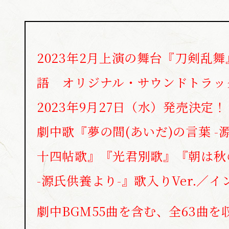
BLU-RAY / 
2023年2月上演の舞台『刀剣乱舞
語 オリジナル・サウンドトラッ
GOODS
2023年9月27日（水）発売決定！
劇中歌『夢の間(あいだ)の言葉 -
ONDEMA
十四帖歌』『光君別歌』『朝は秋
-源氏供養より-』歌入りVer.／イン
ARCHIV
劇中BGM55曲を含む、全63曲を