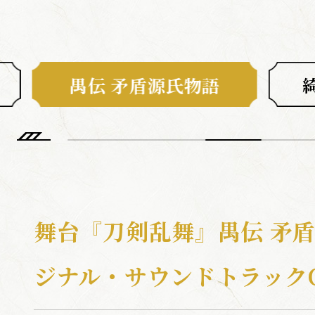
ABOUT
ひでん
つき
たいよう
陽伝
月
と
太陽
と
禺伝 矛盾源氏物語
NEWS
TOP
CALENDA
SCHEDULE / T
舞台『刀剣乱舞』禺伝 矛
MOVIE
ジナル・サウンドトラック
CAST / ST
MUSIC