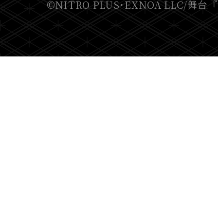
©NITRO PLUS･EXNOA LLC/