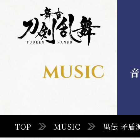
舞
舞
台
台
刀
刀
剣
剣
乱
乱
舞
舞
MUSIC
音
MENU
TOP
TOP
MUSIC
禺伝 矛盾
STAGE