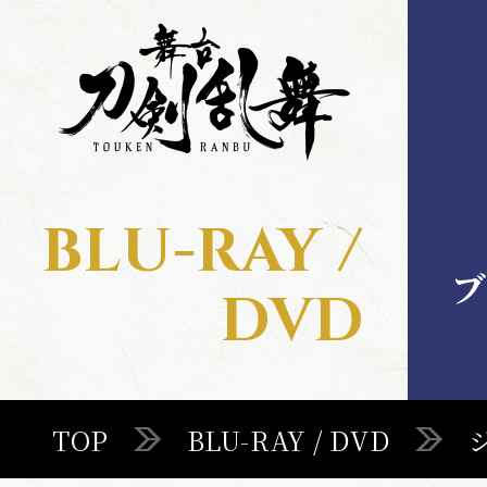
舞
舞
台
台
刀
刀
剣
剣
乱
乱
舞
舞
BLU-RAY /
MENU
ブ
DVD
TOP
TOP
BLU-RAY / DVD
STAGE