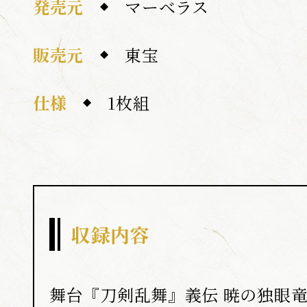
発売元
マーベラス
販売元
東宝
仕様
1枚組
収録内容
舞台『刀剣乱舞』義伝 暁の独眼竜