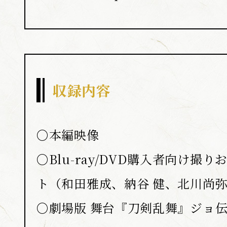
収録内容
〇本編映像
〇Blu-ray/DVD購入者向け撮
ト（和田雅成、納谷 健、北川尚
〇劇場版 舞台『刀剣乱舞』ジョ