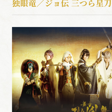
独眼竜／ジョ伝 三つら星刀