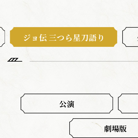
ABOUT
ひでん
つき
たいよう
陽伝
月
と
太陽
と
ジョ伝 三つら星刀語り
NEWS
TOP
CALENDA
SCHEDULE / T
公演
MOVIE
CAST / ST
劇場版
MUSIC