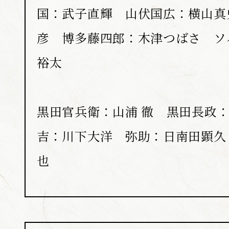
国：武子直輝 山伏国広：横山真
彦 博多藤四郎：木津つばさ ソ
裕太
黒田官兵衛：山浦 徹 黒田長政
吉：川下大洋 弥助：日南田顕久
也