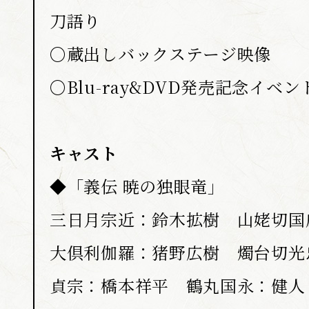
刀語り
〇蔵出しバックステージ映像
〇Blu-ray&DVD発売記念イベ
キャスト
◆「義伝 暁の独眼竜」
三日月宗近：鈴木拡樹 山姥切国
大倶利伽羅：猪野広樹 燭台切光
貞宗：橋本祥平 鶴丸国永：健人