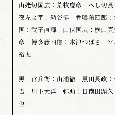
山姥切国広：荒牧慶彦 へし切長
夜左文字：納谷健 骨喰藤四郎：
国：武子直輝 山伏国広：横山真
彦 博多藤四郎：木津つばさ ソ
裕太
黒田官兵衛：山浦徹 黒田長政：
吉：川下大洋 弥助：日南田顕久
也