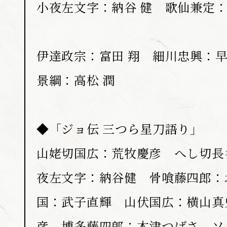
小夜左文字：納谷 健 歌仙兼定
伊達政宗：富田 翔 細川忠興：
景綱：高松 潤
◆「ジョ伝 三つら星刀語り」
山姥切国広：荒牧慶彦 へし切長
夜左文字：納谷健 骨喰藤四郎：
国：武子直輝 山伏国広：横山真
彦 博多藤四郎：木津つばさ ソ