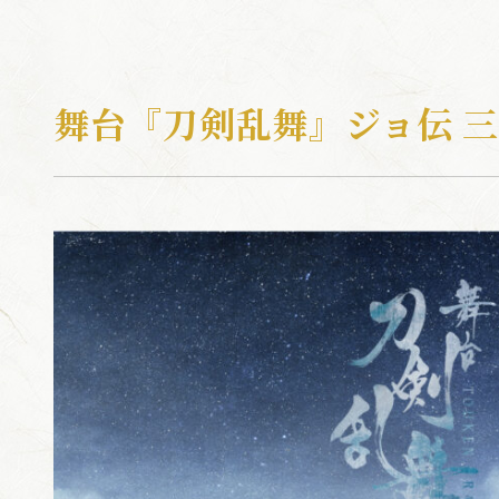
BLU-RAY / 
舞台『刀剣乱舞』ジョ伝 
GOODS
ONDEMA
ARCHIV