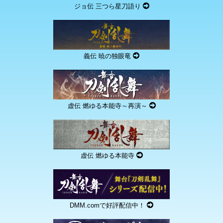
ジョ伝 三つら星刀語り
義伝 暁の独眼竜
虚伝 燃ゆる本能寺～再演～
虚伝 燃ゆる本能寺
DMM.comで好評配信中！