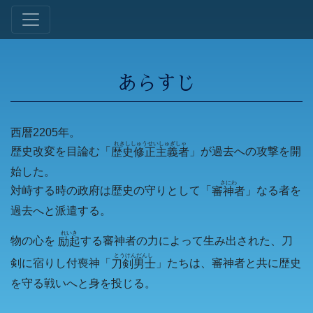
あらすじ
西暦2205年。
れきししゅうせいしゅぎしゃ
歴史改変を目論む「
」が過去への攻撃を開
歴史修正主義者
始した。
さにわ
対峙する時の政府は歴史の守りとして「
」なる者を
審神者
過去へと派遣する。
れいき
物の心を
する審神者の力によって生み出された、刀
励起
とうけんだんし
剣に宿りし付喪神「
」たちは、審神者と共に歴史
刀剣男士
を守る戦いへと身を投じる。